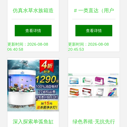
仿真水草水族箱造
# 一类直达（用户
景 中款鱼缸装饰，
亲策） 由专家提供
查看详情
查看详情
景观与养护的完美
的北京直接广州等
更新时间：2026-08-08
更新时间：2026-08-08
06:40:58
20:45:53
平衡
多程巡检品保证及
配套专业加盟教
练；
深入探索单弧鱼缸
绿色养殖·无抗先行